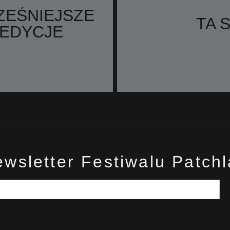
EŚNIEJSZE
TA 
EDYCJE
wsletter Festiwalu Patch