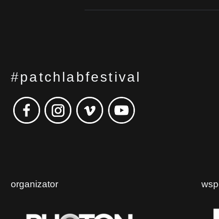
#patchlabfestival
organizator
wsp