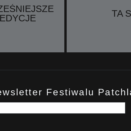
EŚNIEJSZE
TA 
EDYCJE
wsletter Festiwalu Patch