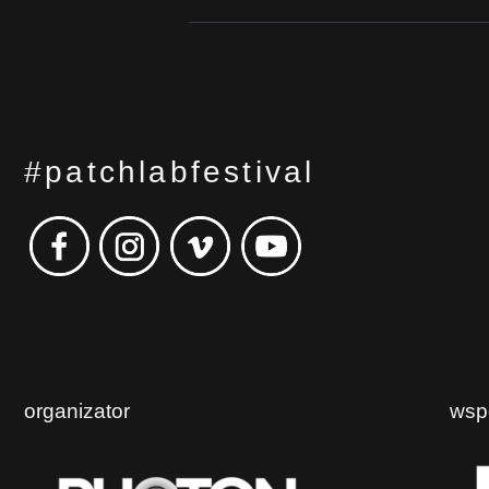
#patchlabfestival
organizator
wsp